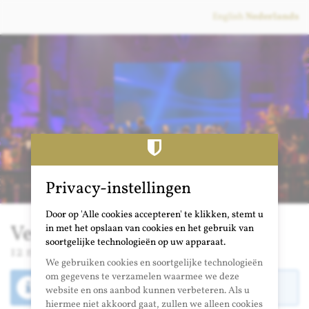
Ga naar de
English
Nederlands
hoofdinhoud
Privacy-instellingen
Door op 'Alle cookies accepteren' te klikken, stemt u
Vergeten Vrouwen (Utrecht)
in met het opslaan van cookies en het gebruik van
soortgelijke technologieën op uw apparaat.
12 november 2022
We gebruiken cookies en soortgelijke technologieën
om gegevens te verzamelen waarmee we deze
De verkoopperiode voor dit evenement is afgelopen.
website en ons aanbod kunnen verbeteren. Als u
hiermee niet akkoord gaat, zullen we alleen cookies