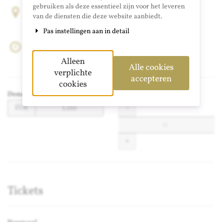
gebruiken als deze essentieel zijn voor het leveren
Geertekerk
van de diensten die deze website aanbiedt.
Geertekerkhof 23
Pas instellingen aan in detail
3511 XC Utrecht
12 november 2022
Begin:
20:00
Alleen
Alle cookies
Voeg toe aan kalender
verplichte
accepteren
Producten
cookies
Donatie
Producten
Prijs
Hoeveelheid
-
EUR
in
zonder
EUR
categorie
voor
+
Donatie
instellen
Tickets